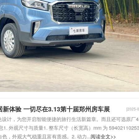
居新体验 一切尽在3.13第十届郑州房车展
[2025-0
置和出色设计，为您开启智能便捷的旅行生活新篇章。而且还可选原厂4
观尺寸与质量1. 整车尺寸（长宽高）mm 为 5940211025
白色，外观大气稳重且富有质感。2. 动力...
阅读全文>>