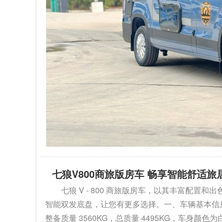
七狼V800商旅版房车 畅享智能舒适旅
七狼 V - 800 商旅版房车，以其丰富配
智能双发底盘，让您有更多选择。一、车辆基本信息1. 外
整备质量 3560KG，总质量 4495KG，车身颜色为