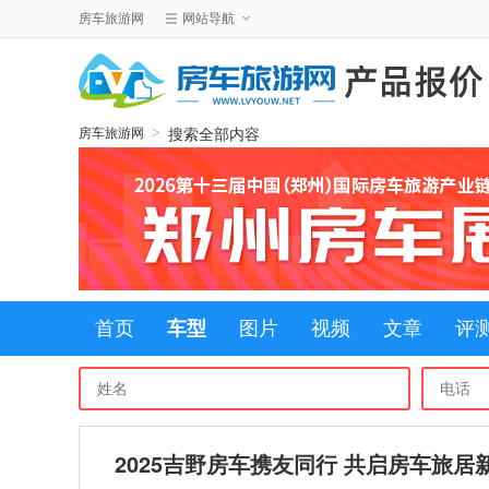
房车旅游网
网站导航
搜索全部内容
>
房车旅游网
首页
车型
图片
视频
文章
评
2025吉野房车携友同行 共启房车旅居