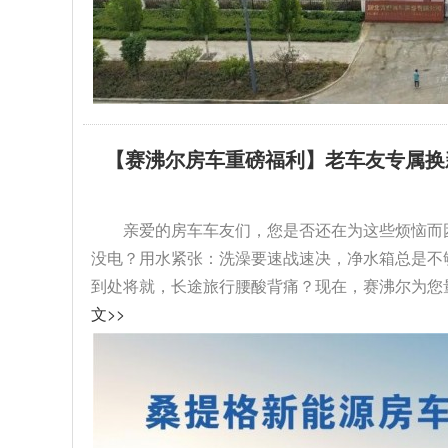
【赛沸尔房车重磅福利】老车友专属换
级！...
亲爱的房车车友们，您是否还在为这些烦恼而
没电？用水紧张：洗澡要速战速决，净水箱总是不
到处将就，长途旅行腰酸背痛？现在，赛沸尔为您量
文>>