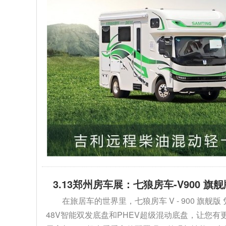
3.13郑州房车展：七狼房车-V900 
在旅居车的世界里，七狼房车 V - 900 
48V智能双发底盘和PHEV超级混动底盘，让您有更多选