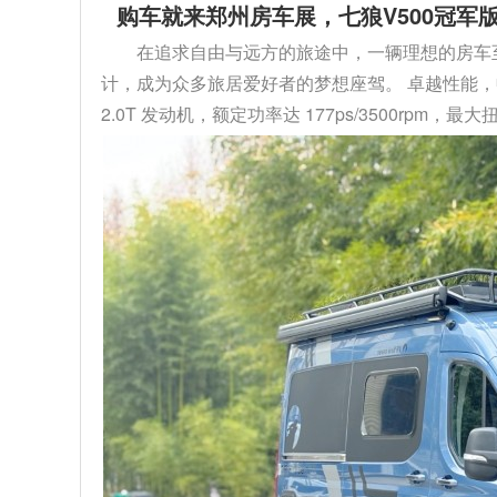
购车就来郑州房车展，七狼V500冠军版
在追求自由与远方的旅途中，一辆理想的房车至关
计，成为众多旅居爱好者的梦想座驾。 卓越性能，
2.0T 发动机，额定功率达 177ps/3500rpm，最大扭矩 4