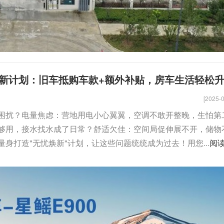
新计划：旧车抵购车款+额外补贴，房车生活轻松
[2025-0
困扰？电量焦虑：营地用电小心翼翼，空调不敢开整晚，生怕第
够用，接水找水成了日常？舒适欠佳：空间局促伸展不开，储物
身打造"无忧焕新"计划，让这些问题统统成为过去！用您...
阅
骏驰大通V80
拓锐斯特新Daily（欧胜