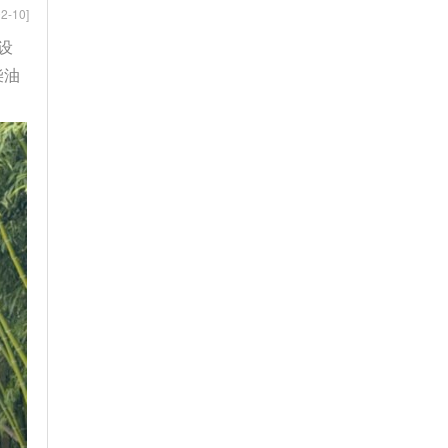
2-10]
设
柴油