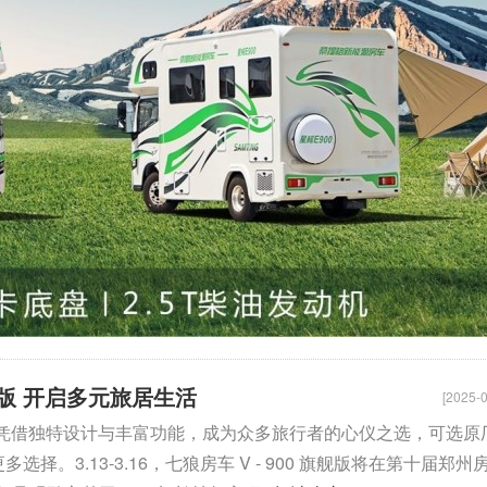
旗舰版 开启多元旅居生活
[2025-0
旗舰版 凭借独特设计与丰富功能，成为众多旅行者的心仪之选，可选原
择。3.13-3.16，七狼房车 V - 900 旗舰版将在第十届郑州