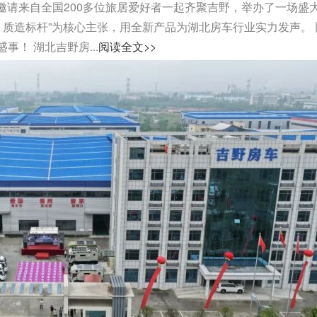
司邀请来自全国200多位旅居爱好者一起齐聚吉野，举办了一场盛
，质造标杆”为核心主张，用全新产品为湖北房车行业实力发声。 
！ 湖北吉野房...
阅读全文>>