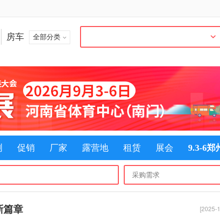
房车
全部分类
测
促销
厂家
露营地
租赁
展会
9.3-6
新篇章
[2025-1