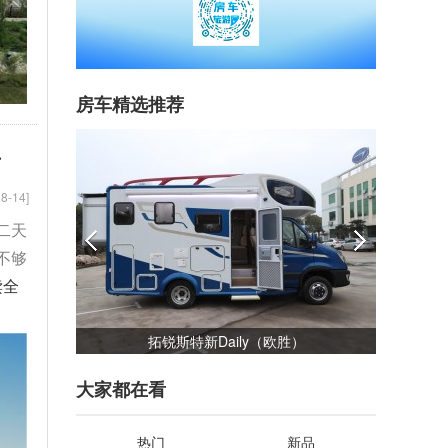
房车精选推荐
升
8-14]
二天
不够
读全
）
佳乐金旅考斯特
大家都在看
热门
新品