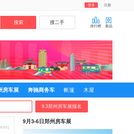
登录
注册
排行榜
新品
郑州房车展
奔驰商务车
帐篷
木屋
9.3郑州房车展报名
9月3-6日郑州房车展
0-01]