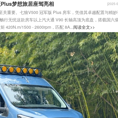
Plus梦想旅居座驾亮相
[2025-0
重要。七狼V500 冠军版 Plus 房车，凭借其卓越配置与精妙
畅行无忧这款房车以上汽大通 V90 长轴高顶为底盘，搭载国六
20N.m/1500 - 2600rpm，匹配 8A...
阅读全文>>