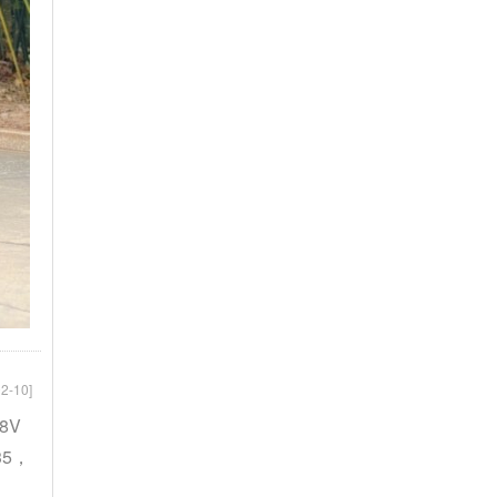
2-10]
8V
35，