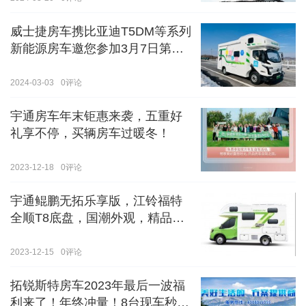
威士捷房车携比亚迪T5DM等系列
新能源房车邀您参加3月7日第八
届郑州国际房车展
2024-03-03
0
评论
宇通房车年末钜惠来袭，五重好
礼享不停，买辆房车过暖冬！
2023-12-18
0
评论
宇通鲲鹏无拓乐享版，江铃福特
全顺T8底盘，国潮外观，精品内
饰
2023-12-15
0
评论
拓锐斯特房车2023年最后一波福
利来了！年终冲量！8台现车秒杀