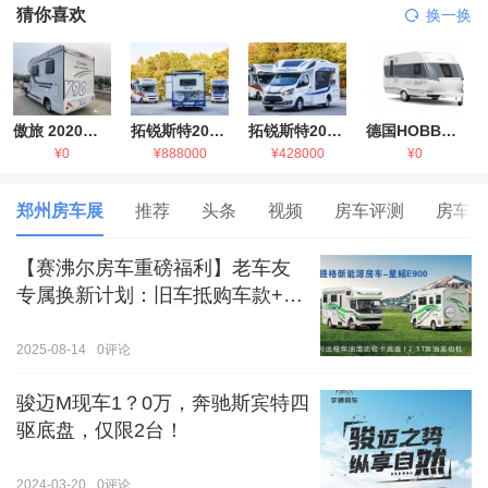
猜你喜欢
换一换
傲旅 2020金旅国六海狮房车
拓锐斯特2021款进口依维柯房车
拓锐斯特2021款 福特T型锐典版房车
德国HOBBY拖挂房车豪华版
¥0
¥888000
¥428000
¥0
郑州房车展
推荐
头条
视频
房车评测
房车生
【赛沸尔房车重磅福利】老车友
专属换新计划：旧车抵购车款+额
外补贴，房车生活轻松升级！
2025-08-14
0
评论
骏迈M现车1？0万，奔驰斯宾特四
驱底盘，仅限2台！
2024-03-20
0
评论