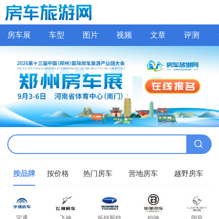
房车展
车型
图片
视频
文章
评测
按品牌
按价格
热门房车
营地房车
越野房车
宇通
飞神
拓锐斯特
铂驰
朗宸