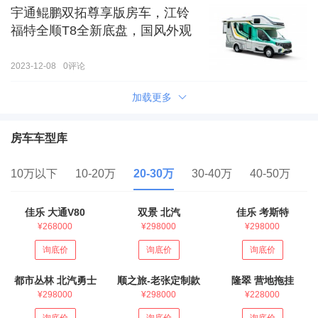
宇通鲲鹏双拓尊享版房车，江铃
福特全顺T8全新底盘，国风外观
2023-12-08
0
评论
加载更多
房车车型库
10万以下
10-20万
20-30万
30-40万
40-50万
5
佳乐 大通V80
双景 北汽
佳乐 考斯特
¥268000
¥298000
¥298000
询底价
询底价
询底价
都市丛林 北汽勇士
顺之旅-老张定制款
隆翠 营地拖挂
¥298000
¥298000
¥228000
询底价
询底价
询底价