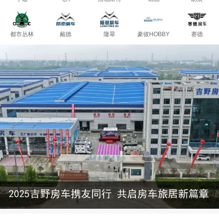
都市丛林
戴德
隆翠
豪彼HOBBY
赛德