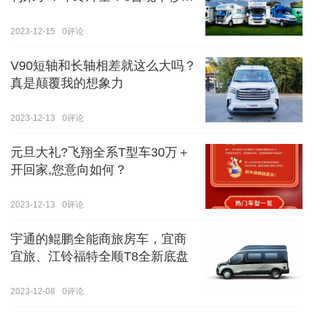
价！！手慢无！！！
2023-12-15
0
评论
V90短轴和长轴相差就这么大吗？
真是颠覆我的想象力
2023-12-13
0
评论
元旦大礼?飞翔全系T型车30万＋
开回家,您意向如何？
2023-12-13
0
评论
宇通的鲲鹏全能商旅房车，宜商
宜旅、江铃福特全顺T8全新底盘
2023-12-08
0
评论