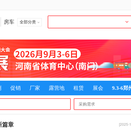
房车
全部分类
测
促销
厂家
露营地
租赁
展会
9.3-6
新篇章
[2025-1