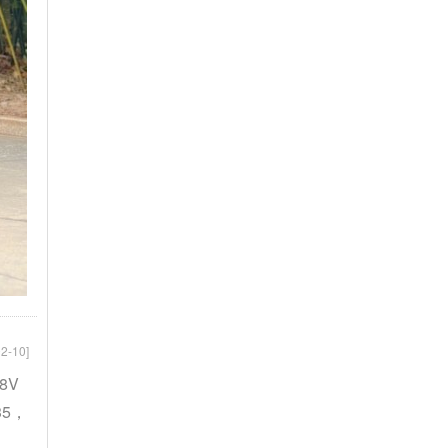
2-10]
8V
35，