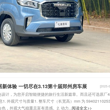
居新体验 一切尽在3.13第十届郑州房车展
[2025-0
置和出色设计，为您开启智能便捷的旅行生活新篇章。而且还可选原厂4
观尺寸与质量1. 整车尺寸（长宽高）mm 为 5940211025
白色，外观大气稳重且富有质感。2. 动力...
阅读全文>>