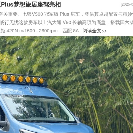
Plus梦想旅居座驾亮相
[2025-0
重要。七狼V500 冠军版 Plus 房车，凭借其卓越配置与精妙
畅行无忧这款房车以上汽大通 V90 长轴高顶为底盘，搭载国六
20N.m/1500 - 2600rpm，匹配 8A...
阅读全文>>