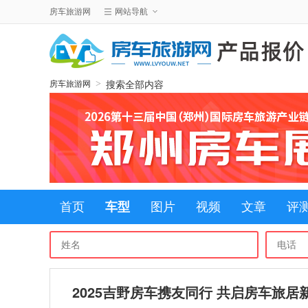
房车旅游网
网站导航
搜索全部内容
>
房车旅游网
首页
车型
图片
视频
文章
评
2025吉野房车携友同行 共启房车旅居