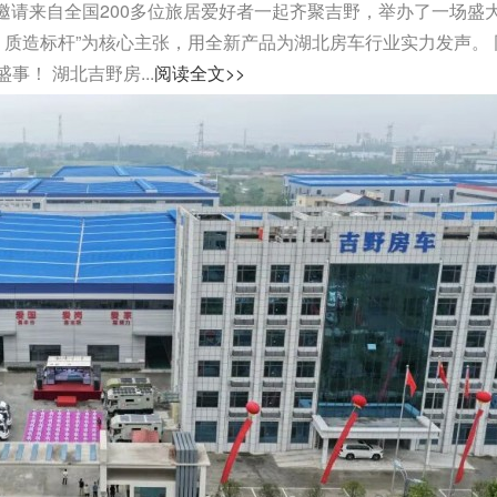
司邀请来自全国200多位旅居爱好者一起齐聚吉野，举办了一场盛
，质造标杆”为核心主张，用全新产品为湖北房车行业实力发声。 
！ 湖北吉野房...
阅读全文>>