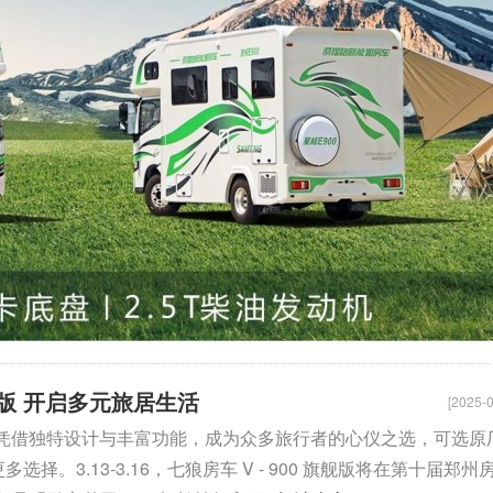
旗舰版 开启多元旅居生活
[2025-0
旗舰版 凭借独特设计与丰富功能，成为众多旅行者的心仪之选，可选原
择。3.13-3.16，七狼房车 V - 900 旗舰版将在第十届郑州