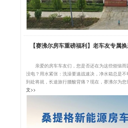
【赛沸尔房车重磅福利】老车友专属换
级！...
亲爱的房车车友们，您是否还在为这些烦恼而
没电？用水紧张：洗澡要速战速决，净水箱总是不
到处将就，长途旅行腰酸背痛？现在，赛沸尔为您量
文>>