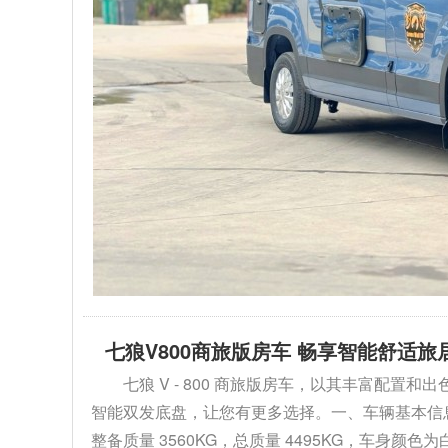
七狼V800商旅版房车 畅享智能舒适旅
七狼 V - 800 商旅版房车，以其丰富配
智能双发底盘，让您有更多选择。一、车辆基本信息1. 外
整备质量 3560KG，总质量 4495KG，车身颜色为