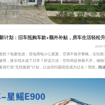
新计划：旧车抵购车款+额外补贴，房车生活轻松
[2025-0
困扰？电量焦虑：营地用电小心翼翼，空调不敢开整晚，生怕第
够用，接水找水成了日常？舒适欠佳：空间局促伸展不开，储物
身打造"无忧焕新"计划，让这些问题统统成为过去！用您...
阅
骏驰大通V80
拓锐斯特新Daily（欧胜