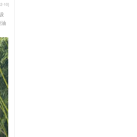
2-10]
设
柴油