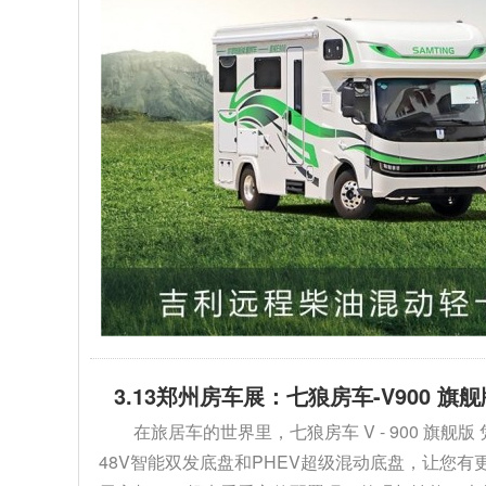
3.13郑州房车展：七狼房车-V900 
在旅居车的世界里，七狼房车 V - 900 
48V智能双发底盘和PHEV超级混动底盘，让您有更多选