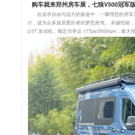
购车就来郑州房车展，七狼V500冠军版
在追求自由与远方的旅途中，一辆理想的房车至关
计，成为众多旅居爱好者的梦想座驾。 卓越性能，
2.0T 发动机，额定功率达 177ps/3500rpm，最大扭矩 4