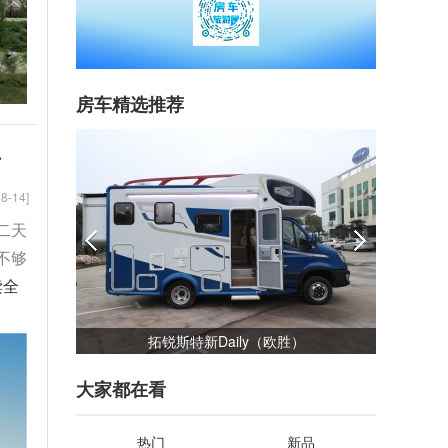
房车精选推荐
升
8-14]
二天
不够
读全
）
佳乐金旅考斯特
大家都在看
热门
新品