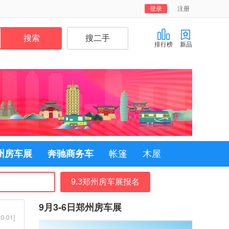
登录
注册
排行榜
新品
郑州房车展
奔驰商务车
帐篷
木屋
9.3郑州房车展报名
9月3-6日郑州房车展
0-01]