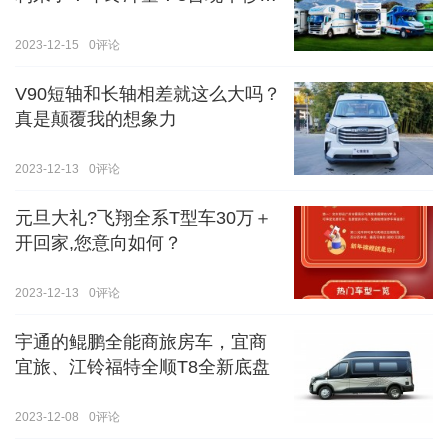
价！！手慢无！！！
2023-12-15
0
评论
V90短轴和长轴相差就这么大吗？
真是颠覆我的想象力
2023-12-13
0
评论
元旦大礼?飞翔全系T型车30万＋
开回家,您意向如何？
2023-12-13
0
评论
宇通的鲲鹏全能商旅房车，宜商
宜旅、江铃福特全顺T8全新底盘
2023-12-08
0
评论