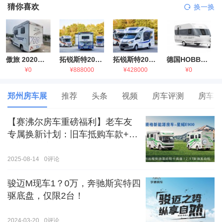
猜你喜欢
换一换
傲旅 2020金旅国六海狮房车
拓锐斯特2021款进口依维柯房车
拓锐斯特2021款 福特T型锐典版房车
德国HOBBY拖挂房车豪华版
¥0
¥888000
¥428000
¥0
郑州房车展
推荐
头条
视频
房车评测
房车生
【赛沸尔房车重磅福利】老车友
专属换新计划：旧车抵购车款+额
外补贴，房车生活轻松升级！
2025-08-14
0
评论
骏迈M现车1？0万，奔驰斯宾特四
驱底盘，仅限2台！
2024-03-20
0
评论