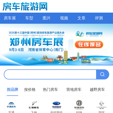
房车展
车型
图片
视频
文章
评测
按品牌
按价格
热门房车
营地房车
越野房车
宇通
飞神
拓锐斯特
铂驰
朗宸