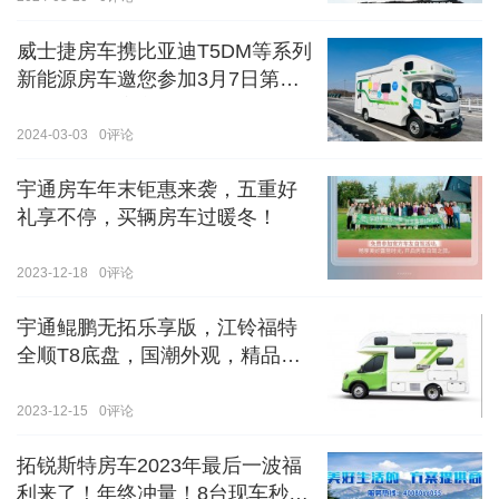
威士捷房车携比亚迪T5DM等系列
新能源房车邀您参加3月7日第八
届郑州国际房车展
2024-03-03
0
评论
宇通房车年末钜惠来袭，五重好
礼享不停，买辆房车过暖冬！
2023-12-18
0
评论
宇通鲲鹏无拓乐享版，江铃福特
全顺T8底盘，国潮外观，精品内
饰
2023-12-15
0
评论
拓锐斯特房车2023年最后一波福
利来了！年终冲量！8台现车秒杀