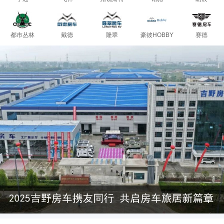
都市丛林
戴德
隆翠
豪彼HOBBY
赛德