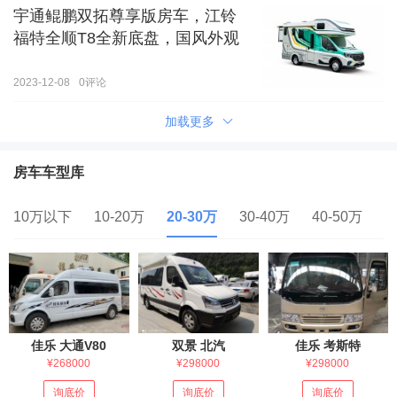
宇通鲲鹏双拓尊享版房车，江铃
福特全顺T8全新底盘，国风外观
2023-12-08
0
评论
加载更多
房车车型库
10万以下
10-20万
20-30万
30-40万
40-50万
5
佳乐 大通V80
双景 北汽
佳乐 考斯特
¥268000
¥298000
¥298000
询底价
询底价
询底价